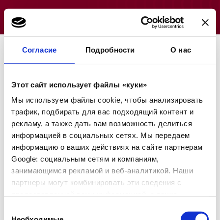
Согласие
Подробности
О нас
ПОДПИШИСЬ НА НАС В
FACEBOOK
Этот сайт использует файлы «куки»
www.facebook.com/costacoffee
Мы используем файлы cookie, чтобы анализировать
трафик, подбирать для вас подходящий контент и
рекламу, а также дать вам возможность делиться
информацией в социальных сетях. Мы передаем
ЖМИ НРАВИТСЯ В
ИНСТАГРАМЕ
информацию о ваших действиях на сайте партнерам
www.instagram.com/costacoffee
Google: социальным сетям и компаниям,
занимающимся рекламой и веб-аналитикой. Наши
партнеры могут комбинировать эти сведения с
предоставленной вами информацией, а также
СМОТРИ НАС НА YOUTUBE
данными, которые они получили при использовании
Выбор
www.youtube.com/costacoffee
вами их сервисов.
Необходимые